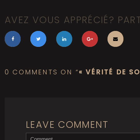
AVEZ VOUS APPRÉCIÉ? PAR
0 COMMENTS ON “
« VÉRITÉ DE S
LEAVE COMMENT
<b>Comment</b>