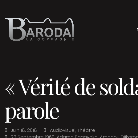
« Vérité de solda
parole
Juin 18, 2018
Audiovisuel
,
Théâtre
22 Septembre 1960
,
Adama Bagayoko
,
Amadou Djikoron