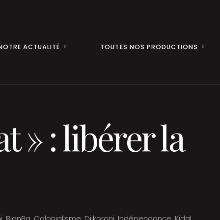
NOTRE ACTUALITÉ
TOUTES NOS PRODUCTIONS
t » : libérer la
i
,
BlonBa
,
Colonialisme
,
Djikoroni
,
Indépendance
,
Kidal
,