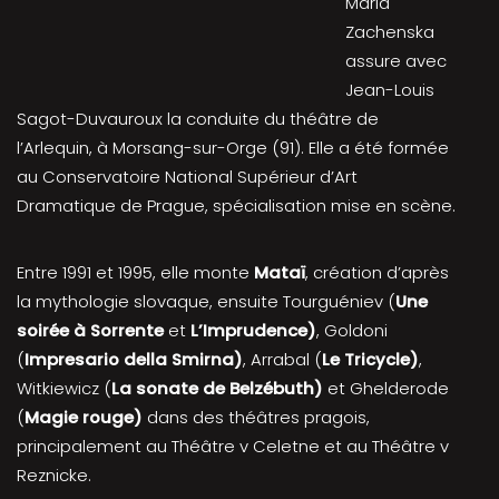
Maria
Zachenska
assure avec
Jean-Louis
Sagot-Duvauroux la conduite du théâtre de
l’Arlequin, à Morsang-sur-Orge (91). Elle a été formée
au Conservatoire National Supérieur d’Art
Dramatique de Prague, spécialisation mise en scène.
Entre 1991 et 1995, elle monte
Mataï
, création d’après
la mythologie slovaque, ensuite Tourguéniev (
Une
soirée à Sorrente
et
L’Imprudence)
, Goldoni
(
Impresario della Smirna)
, Arrabal (
Le Tricycle)
,
Witkiewicz (
La sonate de Belzébuth)
et Ghelderode
(
Magie rouge)
dans des théâtres pragois,
principalement au Théâtre v Celetne et au Théâtre v
Reznicke.