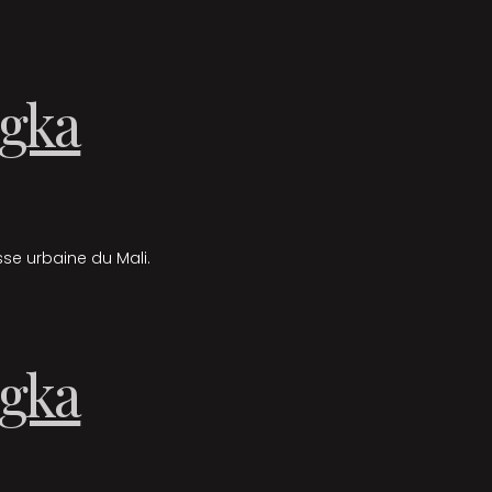
gka
sse urbaine du Mali.
gka