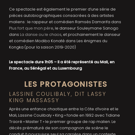
Ce spectacle est également le premier d’une série de
pièces autobiographiques consacrées à des artistes
maliens : le rappeur et comédien Ramsès Damarifa dans
Plus fort que mon père
, le danseur Souleymane Sanogo
dans
La danse ou le chaos
, et prochainement le danseur
et comédien Modibo Konaté dans Les énigmes du
Kongka (pour la saison 2019-2020)
Le spectacle dure 1h05 – Il a été représenté au Mali, en
France, au Sénégal et au Luxembourg
LES PROTAGONISTES
LASSINE COULIBALY, DIT LASSY
KING MASSASSY
Après une enfance chaotique entre la Côte d’Ivoire et le
Mali, Lassine Coulibaly « King » fonde en 1992 avec Tidiane
Traoré « Master T » le premier groupe de rap malien. Le
décès prématuré de son compagnon de scène le
conduit à poursuivre seul sa carrière dans un contexte