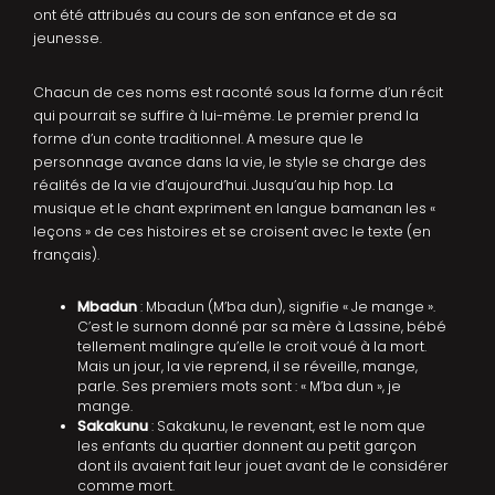
ont été attribués au cours de son enfance et de sa
jeunesse.
Chacun de ces noms est raconté sous la forme d’un récit
qui pourrait se suffire à lui-même. Le premier prend la
forme d’un conte traditionnel. A mesure que le
personnage avance dans la vie, le style se charge des
réalités de la vie d’aujourd’hui. Jusqu’au hip hop. La
musique et le chant expriment en langue bamanan les «
leçons » de ces histoires et se croisent avec le texte (en
français).
Mbadun
: Mbadun (M’ba dun), signifie « Je mange ».
C’est le surnom donné par sa mère à Lassine, bébé
tellement malingre qu’elle le croit voué à la mort.
Mais un jour, la vie reprend, il se réveille, mange,
parle. Ses premiers mots sont : « M’ba dun », je
mange.
Sakakunu
: Sakakunu, le revenant, est le nom que
les enfants du quartier donnent au petit garçon
dont ils avaient fait leur jouet avant de le considérer
comme mort.