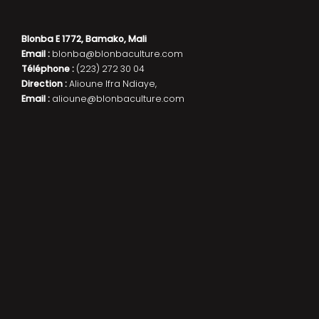
Blonba E 1772, Bamako, Mali
Email :
blonba@blonbaculture.com
Téléphone :
(223) 272 30 04
Direction :
Alioune Ifra Ndiaye,
Email :
alioune@blonbaculture.com
Antenne en France Blonba/Théâtre de l’Arlequin
Direction :
Jean-Louis Sagot-Duvauroux,
Email
: jean-louis@blonbaculture.com
Direction de production :
Anne Sorlin
Email :
anne@blonbaculture.com
En France, la compagnie BlonBa est subventionnée par : Le
Conseil régional d’île de France, le Conseil général de
l’Essonne, La Communauté d’Agglomération du Val-d’Orge, la
Ville de Fontenay-sous-Bois.