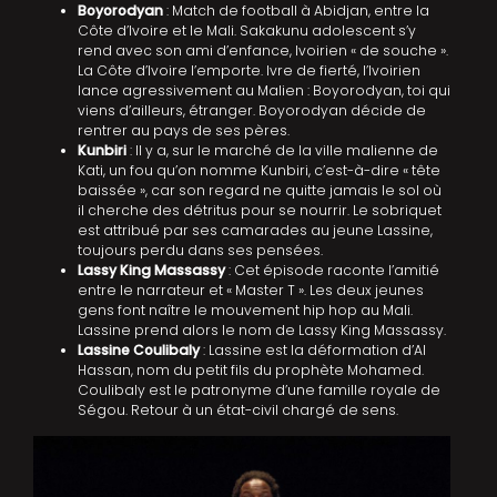
Boyorodyan
: Match de football à Abidjan, entre la
Côte d’Ivoire et le Mali. Sakakunu adolescent s’y
rend avec son ami d’enfance, Ivoirien « de souche ».
La Côte d’Ivoire l’emporte. Ivre de fierté, l’Ivoirien
lance agressivement au Malien : Boyorodyan, toi qui
viens d’ailleurs, étranger. Boyorodyan décide de
rentrer au pays de ses pères.
Kunbiri
: Il y a, sur le marché de la ville malienne de
Kati, un fou qu’on nomme Kunbiri, c’est-à-dire « tête
baissée », car son regard ne quitte jamais le sol où
il cherche des détritus pour se nourrir. Le sobriquet
est attribué par ses camarades au jeune Lassine,
toujours perdu dans ses pensées.
Lassy King Massassy
: Cet épisode raconte l’amitié
entre le narrateur et « Master T ». Les deux jeunes
gens font naître le mouvement hip hop au Mali.
Lassine prend alors le nom de Lassy King Massassy.
Lassine Coulibaly
: Lassine est la déformation d’Al
Hassan, nom du petit fils du prophète Mohamed.
Coulibaly est le patronyme d’une famille royale de
Ségou. Retour à un état-civil chargé de sens.