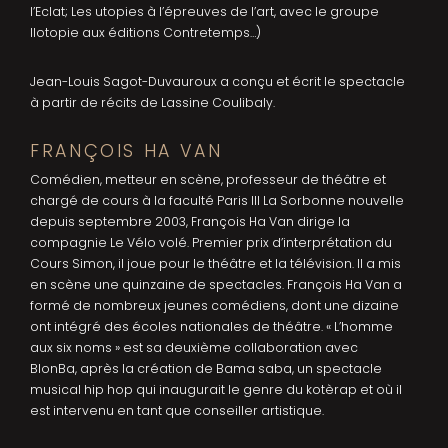
l’Eclat; Les utopies à l’épreuves de l’art, avec le groupe
Ilotopie aux éditions Contretemps…)
Jean-Louis Sagot-Duvauroux a conçu et écrit le spectacle
à partir de récits de Lassine Coulibaly.
FRANÇOIS HA VAN
Comédien, metteur en scène, professeur de théâtre et
chargé de cours à la faculté Paris III La Sorbonne nouvelle
depuis septembre 2003, François Ha Van dirige la
compagnie Le Vélo volé. Premier prix d’interprétation du
Cours Simon, il joue pour le théâtre et la télévision. Il a mis
en scène une quinzaine de spectacles. François Ha Van a
formé de nombreux jeunes comédiens, dont une dizaine
ont intégré des écoles nationales de théâtre. « L’homme
aux six noms » est sa deuxième collaboration avec
BlonBa, après la création de Bama saba, un spectacle
musical hip hop qui inaugurait le genre du kotèrap et où il
est intervenu en tant que conseiller artistique.