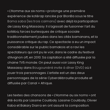
« L’Homme aux six noms » prolonge une première
expérience de kotèrap lancée par BlonBa sous le titre
Bama saba (les trois caïmans)
avec déjà la participation
de Lassy King Massassy. Il s’agissait de fusionner l’art du
kotèba, farces burlesques de critique sociale
traditionnellement jouées dans les cités bamanans, et la
puissance critique du rap. Ce spectacle a eu un impact
considérable sur le public bamakois et a ravi les
spectateurs qui ont pu le voir, dans le cadre du festival
d’Avignon off, en 2010. Sa captation a été diffusée par la
chaine TV5 monde. On peut aussi voir Lassy King
Massassy dans
Bougouniéré invite à dîner (DVD)
où il
jouer trois personnages. L’artiste est un des deux
personnages de la série Cyberdébrouille produite et
diffusée par Canal + Afrique.
Les textes des chansons de « L’Homme au six noms » ont
été écrits par Lassine Coulibaly. Lassine Coulibaly, Olivier
Kaba et Bakary Diarra en ont assuré la composition.