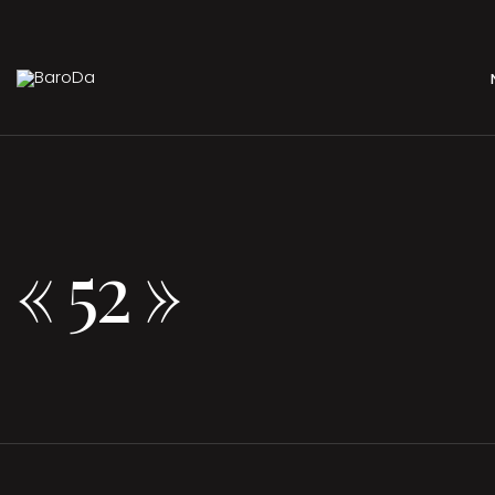
« 52 »