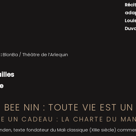
Récit
adap
Loui
Duva
:
BlonBa / Théâtre de l’Arlequin
lles
le
 BEE NIN : TOUTE VIE EST UN
XE UN CADEAU : LA CHARTE DU MA
nden, texte fondateur du Mali classique (XIIIe siècle) comm