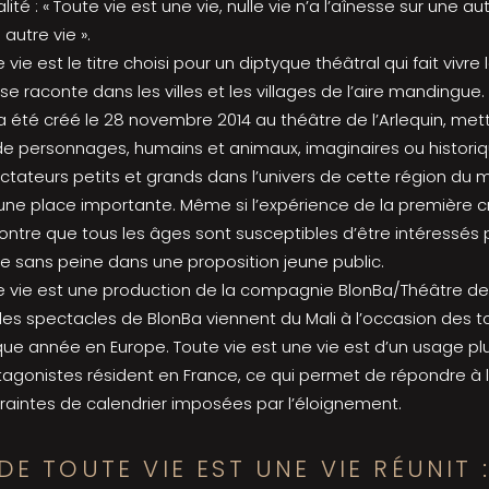
ité : « Toute vie est une vie, nulle vie n’a l’aînesse sur une autr
autre vie ».
 vie est le titre choisi pour un diptyque théâtral qui fait vivre l
 se raconte dans les villes et les villages de l’aire mandingue
a été créé le 28 novembre 2014 au théâtre de l’Arlequin, me
de personnages, humains et animaux, imaginaires ou historiq
ctateurs petits et grands dans l’univers de cette région du 
une place importante. Même si l’expérience de la première c
ntre que tous les âges sont susceptibles d’être intéressés 
rire sans peine dans une proposition jeune public.
e vie est une production de la compagnie BlonBa/Théâtre de l
les spectacles de BlonBa viennent du Mali à l’occasion des 
ue année en Europe. Toute vie est une vie est d’un usage pl
tagonistes résident en France, ce qui permet de répondre 
raintes de calendrier imposées par l’éloignement.
 DE TOUTE VIE EST UNE VIE RÉUNIT 