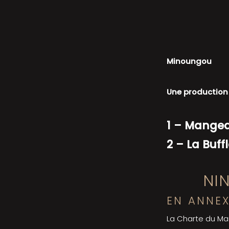
Minoungou
Une production 
1 –
Mangeai
2 – La Buff
NIN
EN ANNE
La Charte du Ma