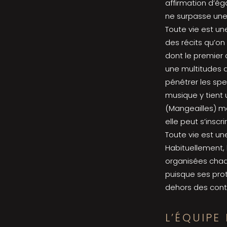
affirmation d’égal
ne surpasse une 
Toute vie est une
des récits qu’on
dont le premier 
une multitudes 
pénétrer les spe
musique y tient 
(Mangeailles) mo
elle peut s’insc
Toute vie est un
Habituellement, 
organisées chaq
puisque ses pro
dehors des cont
L’ÉQUIPE