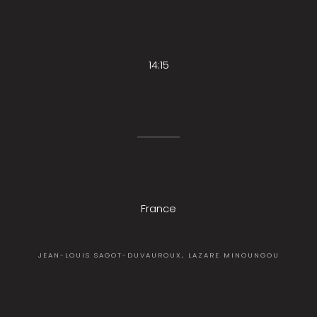
14:15
France
JEAN-LOUIS SAGOT-DUVAUROUX, LAZARE MINOUNGOU