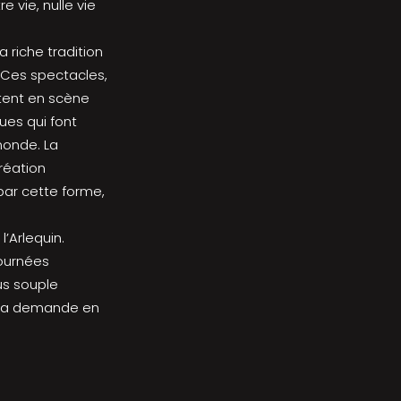
e vie, nulle vie
a riche tradition
. Ces spectacles,
ttent en scène
ues qui font
monde. La
réation
par cette forme,
’Arlequin.
tournées
us souple
à la demande en
: