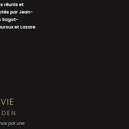
s réunis et
tés par Jean-
s Sagot-
uroux et Lazare
 VIE
NDEN
ence par une