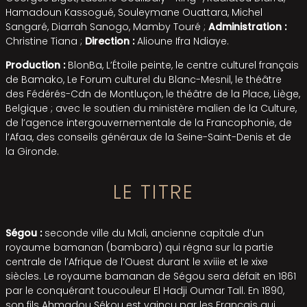
Hamadoun Kassogué, Souleymane Ouattara, Michel
Sangaré, Diarrah Sanogo, Mamby Touré ;
Administration :
Christine Tiana ;
Direction :
Alioune Ifra Ndiaye.
Production :
BlonBa, L’Étoile peinte, le centre culturel français
de Bamako, Le Forum culturel du Blanc-Mesnil, le théâtre
des Fédérés-Cdn de Montluçon, le théâtre de la Place, Liège,
Belgique ; avec le soutien du ministère malien de la Culture,
de l’agence intergouvernementale de la Francophonie, de
l’Afaa, des conseils généraux de la Seine-Saint-Denis et de
la Gironde.
LE TITRE
Ségou :
seconde ville du Mali, ancienne capitale d’un
royaume bamanan (bambara) qui régna sur la partie
centrale de l’Afrique de l’Ouest durant le xviiie et le xixe
siècles. Le royaume bamanan de Ségou sera défait en 1861
par le conquérant toucouleur El Hadji Oumar Tall. En 1890,
son fils Ahmadou Sékou est vaincu par les Français qui