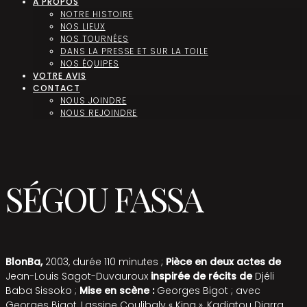
A PROPOS
NOTRE HISTOIRE
NOS LIEUX
NOS TOURNÉES
DANS LA PRESSE ET SUR LA TOILE
NOS ÉQUIPES
VOTRE AVIS
CONTACT
NOUS JOINDRE
NOUS REJOINDRE
SÉGOU FASSA
BlonBa,
2003, durée 110 minutes ;
Pièce en deux actes de
Jean-Louis Sagot-Duvauroux
inspirée de récits de
Djéli
Baba Sissoko ;
Mise en scène :
Georges Bigot ; avec
Georges Bigot, Lassine Coulibaly « King », Kadiatou Diarra,